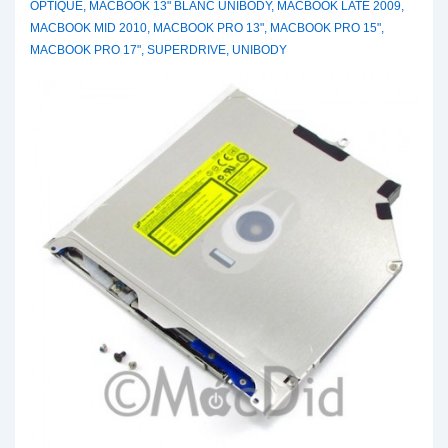
OPTIQUE
,
MACBOOK 13" BLANC UNIBODY
,
MACBOOK LATE 2009
,
2012
MACBOOK MID 2010
,
MACBOOK PRO 13"
,
MACBOOK PRO 15"
,
613-
MACBOOK PRO 17"
,
SUPERDRIVE
,
UNIBODY
8959-
C
clavier
FR
AZERTY