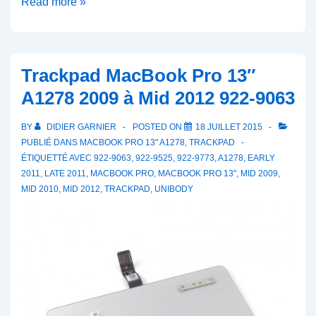
Carte
Read more »
WiFi
Bluetooth
MacBook
Trackpad MacBook Pro 13″
Pro
A1278 2009 à Mid 2012 922-9063
2011
2012
BY
DIDIER GARNIER
POSTED ON
18 JUILLET 2015
607-
PUBLIÉ DANS
MACBOOK PRO 13" A1278
,
TRACKPAD
7292
ÉTIQUETTÉ AVEC
922-9063
,
922-9525
,
922-9773
,
A1278
,
EARLY
2011
,
LATE 2011
,
MACBOOK PRO
,
MACBOOK PRO 13"
,
MID 2009
,
BCM94331PCIEBT4AX
MID 2010
,
MID 2012
,
TRACKPAD
,
UNIBODY