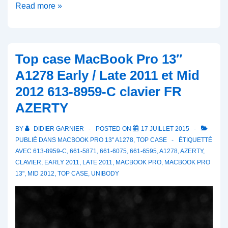
Trackpad
Read more »
MacBook
Pro
13″
Top case MacBook Pro 13″
A1278
A1278 Early / Late 2011 et Mid
2009
2012 613-8959-C clavier FR
à
AZERTY
Mid
2012
BY
DIDIER GARNIER
POSTED ON
17 JUILLET 2015
922-
PUBLIÉ DANS
MACBOOK PRO 13" A1278
,
TOP CASE
ÉTIQUETTÉ
9063
AVEC
613-8959-C
,
661-5871
,
661-6075
,
661-6595
,
A1278
,
AZERTY
,
CLAVIER
,
EARLY 2011
,
LATE 2011
,
MACBOOK PRO
,
MACBOOK PRO
13"
,
MID 2012
,
TOP CASE
,
UNIBODY