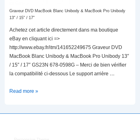
Graveur DVD MacBook Blanc Unibody & MacBook Pro Unibody
13" / 15" / 17"
Achetez cet article directement dans ma boutique
eBay en cliquant ici =>
http://www.ebay.fr/itm/141652249675 Graveur DVD
MacBook Blanc Unibody & MacBook Pro Unibody 13″
/ 15″ / 17″ GS23N 678-0598G – Merci de bien vérifier
la compatibilité ci-dessous Le support arrière …
Graveur
Read more »
DVD
MacBook
Blanc
Unibody
Copyright © 2026
MacDid - Didier GARNIER
| Powered by
&
Responsive Theme