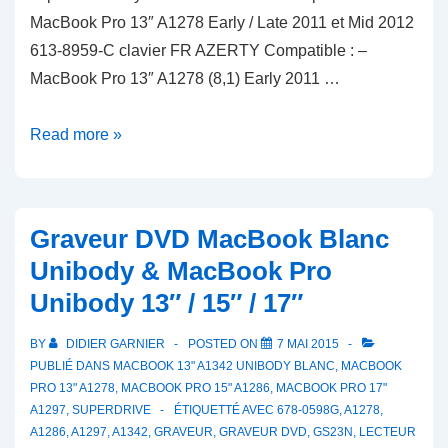
MacBook Pro 13″ A1278 Early / Late 2011 et Mid 2012
613-8959-C clavier FR AZERTY Compatible : –
MacBook Pro 13″ A1278 (8,1) Early 2011 …
Top
Read more »
case
MacBook
Pro
Graveur DVD MacBook Blanc
13″
Unibody & MacBook Pro
A1278
Unibody 13″ / 15″ / 17″
Early
/
BY
DIDIER GARNIER
POSTED ON
7 MAI 2015
Late
PUBLIÉ DANS
MACBOOK 13" A1342 UNIBODY BLANC
,
MACBOOK
2011
PRO 13" A1278
,
MACBOOK PRO 15" A1286
,
MACBOOK PRO 17"
A1297
,
SUPERDRIVE
ÉTIQUETTÉ AVEC
678-0598G
,
A1278
,
et
A1286
,
A1297
,
A1342
,
GRAVEUR
,
GRAVEUR DVD
,
GS23N
,
LECTEUR
Mid