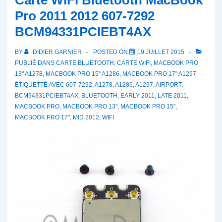
Carte WiFi Bluetooth MacBook
Pro 2011 2012 607-7292
BCM94331PCIEBT4AX
BY
DIDIER GARNIER
POSTED ON
19 JUILLET 2015
PUBLIÉ DANS
CARTE BLUETOOTH
,
CARTE WIFI
,
MACBOOK PRO
13" A1278
,
MACBOOK PRO 15" A1286
,
MACBOOK PRO 17" A1297
ÉTIQUETTÉ AVEC
607-7292
,
A1278
,
A1286
,
A1297
,
AIRPORT
,
BCM94331PCIEBT4AX
,
BLUETOOTH
,
EARLY 2011
,
LATE 2011
,
MACBOOK PRO
,
MACBOOK PRO 13"
,
MACBOOK PRO 15"
,
MACBOOK PRO 17"
,
MID 2012
,
WIFI