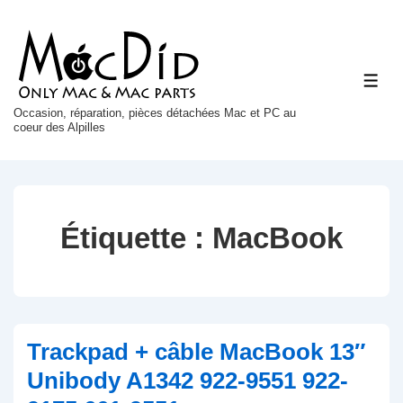
↓
passer
au
ME
contenu
principal
Occasion, réparation, pièces détachées Mac et PC au
coeur des Alpilles
Étiquette :
MacBook
Trackpad + câble MacBook 13″
Unibody A1342 922-9551 922-