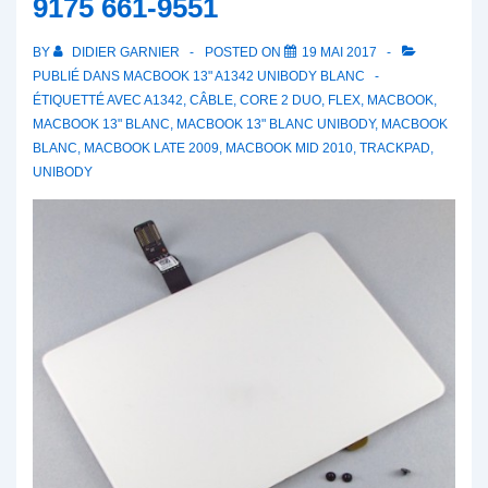
9175 661-9551
BY
DIDIER GARNIER
POSTED ON
19 MAI 2017
PUBLIÉ DANS
MACBOOK 13" A1342 UNIBODY BLANC
ÉTIQUETTÉ AVEC
A1342
,
CÂBLE
,
CORE 2 DUO
,
FLEX
,
MACBOOK
,
MACBOOK 13" BLANC
,
MACBOOK 13" BLANC UNIBODY
,
MACBOOK
BLANC
,
MACBOOK LATE 2009
,
MACBOOK MID 2010
,
TRACKPAD
,
UNIBODY