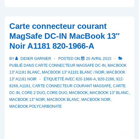
+
câble
MacBook
Carte connecteur courant
13″
MagSafe DC-IN MacBook 13″
Unibody
Noir A1181 820-1966-A
A1342
922-
BY
DIDIER GARNIER
POSTED ON
20 AVRIL 2015
9551
PUBLIÉ DANS
CARTE CONNECTEUR MAGSAFE DC-IN
,
MACBOOK
922-
13" A1181 BLANC
,
MACBOOK 13" A1181 BLANC / NOIR
,
MACBOOK
13" A1181 NOIR
ÉTIQUETTÉ AVEC
820-1966-A
,
820-2286
,
922-
9175
8268
,
A1181
,
CARTE CONNECTEUR COURANT MAGSAFE
,
CARTE
661-
DC-IN
,
CORE 2 DUO
,
CORE DUO
,
MACBOOK
,
MACBOOK 13" BLANC
,
9551
MACBOOK 13" NOIR
,
MACBOOK BLANC
,
MACBOOK NOIR
,
MACBOOK POLYCARBONATE