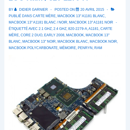
2Ghz
BY
DIDIER GARNIER
POSTED ON
20 AVRIL 2015
+
PUBLIÉ DANS
CARTE MÈRE
,
MACBOOK 13" A1181 BLANC
,
2GO
MACBOOK 13" A1181 BLANC / NOIR
,
MACBOOK 13" A1181 NOIR
ÉTIQUETTÉ AVEC
2.1 GHZ
,
2.4 GHZ
,
820-2279-A
,
A1181
,
CARTE
Ram
MÈRE
,
CORE 2 DUO
,
EARLY 2008
,
MACBOOK
,
MACBOOK 13"
820-
BLANC
,
MACBOOK 13" NOIR
,
MACBOOK BLANC
,
MACBOOK NOIR
,
1889-
MACBOOK POLYCARBONATE
,
MÉMOIRE
,
PENRYN
,
RAM
A