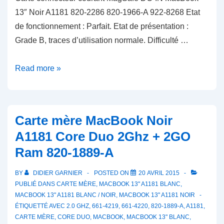
13″ Noir A1181 820-2286 820-1966-A 922-8268 Etat
de fonctionnement : Parfait. Etat de présentation :
Grade B, traces d’utilisation normale. Difficulté …
Carte
Read more »
connecteur
courant
MagSafe
Carte mère MacBook Noir
DC-
A1181 Core Duo 2Ghz + 2GO
IN
Ram 820-1889-A
MacBook
13″
BY
DIDIER GARNIER
POSTED ON
20 AVRIL 2015
Noir
PUBLIÉ DANS
CARTE MÈRE
,
MACBOOK 13" A1181 BLANC
,
A1181
MACBOOK 13" A1181 BLANC / NOIR
,
MACBOOK 13" A1181 NOIR
ÉTIQUETTÉ AVEC
2.0 GHZ
,
661-4219
,
661-4220
,
820-1889-A
,
A1181
,
820-
CARTE MÈRE
,
CORE DUO
,
MACBOOK
,
MACBOOK 13" BLANC
,
1966-