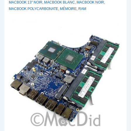
MACBOOK 13" NOIR
,
MACBOOK BLANC
,
MACBOOK NOIR
,
A
MACBOOK POLYCARBONATE
,
MÉMOIRE
,
RAM