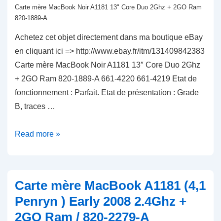
Carte mère MacBook Noir A1181 13" Core Duo 2Ghz + 2GO Ram
820-1889-A
Achetez cet objet directement dans ma boutique eBay
en cliquant ici => http://www.ebay.fr/itm/131409842383
Carte mère MacBook Noir A1181 13″ Core Duo 2Ghz
+ 2GO Ram 820-1889-A 661-4220 661-4219 Etat de
fonctionnement : Parfait. Etat de présentation : Grade
B, traces …
Carte
Read more »
mère
MacBook
Noir
Carte mère MacBook A1181 (4,1
A1181
Penryn ) Early 2008 2.4Ghz +
Core
2GO Ram / 820-2279-A
Duo