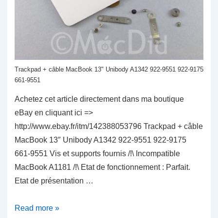
Trackpad + câble MacBook 13" Unibody A1342 922-9551 922-9175
661-9551
Achetez cet article directement dans ma boutique
eBay en cliquant ici =>
http://www.ebay.fr/itm/142388053796 Trackpad + câble
MacBook 13″ Unibody A1342 922-9551 922-9175
661-9551 Vis et supports fournis /!\ Incompatible
MacBook A1181 /!\ Etat de fonctionnement : Parfait.
Etat de présentation …
Trackpad
Read more »