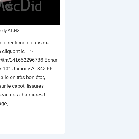
body A1342
cle directement dans ma
cliquant ici =>
fr/itm/141652296786 Ecran
 13″ Unibody A1342 661-
lle en très bon état,
ur le capot, fissures
veau des charnières !
age, …