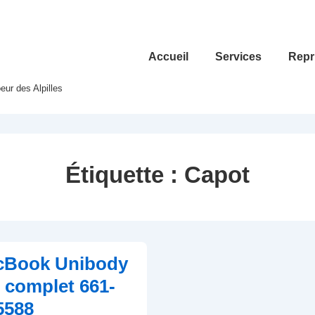
Main
Accueil
Services
Repri
Navigation
ur des Alpilles
Étiquette :
Capot
cBook Unibody
 complet 661-
5588