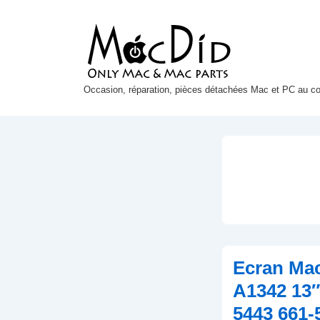
↓
passer
au
contenu
principal
Occasion, réparation, pièces détachées Mac et PC au coe
Ecran Ma
A1342 13″
5443 661-