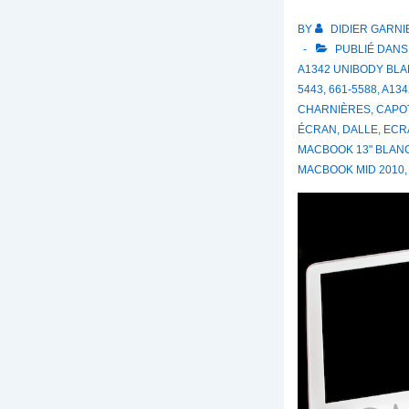
BY
DIDIER GARNI
PUBLIÉ DAN
A1342 UNIBODY BL
5443
,
661-5588
,
A134
CHARNIÈRES
,
CAPO
ÉCRAN
,
DALLE
,
ECR
MACBOOK 13" BLAN
MACBOOK MID 2010