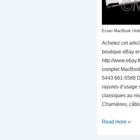
Ecran MacBook Uni
Achetez cet arti
boutique eBay en 
http://www.ebay.
complet MacBook
5443 661-5588 Da
rayures d’usage s
classiques au ni
Charnières, câbl
Ecran
Read more »
MacBook
Unibody