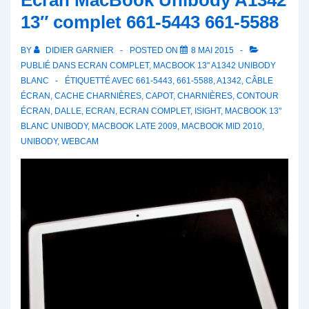
Ecran MacBook Unibody A1342
13″ complet 661-5443 661-5588
BY
DIDIER GARNIER
POSTED ON
8 MAI 2015
PUBLIÉ DANS
ECRAN COMPLET
,
MACBOOK 13" A1342 UNIBODY
BLANC
ÉTIQUETTÉ AVEC
661-5443
,
661-5588
,
A1342
,
CÂBLE
ÉCRAN
,
CACHE CHARNIÈRES
,
CAPOT
,
CHARNIÈRES
,
CONTOUR
ÉCRAN
,
DALLE
,
ECRAN
,
ECRAN COMPLET
,
ISIGHT
,
MACBOOK 13"
BLANC UNIBODY
,
MACBOOK LATE 2009
,
MACBOOK MID 2010
,
UNIBODY
,
WEBCAM